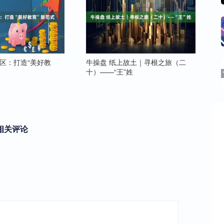
什区：打造“美好教
牛操盘 纸上故土｜寻根之旅（二
十）——“王”姓
相关评论