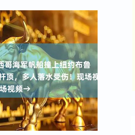
深证成指
14311.01
%
200.89
1.42%