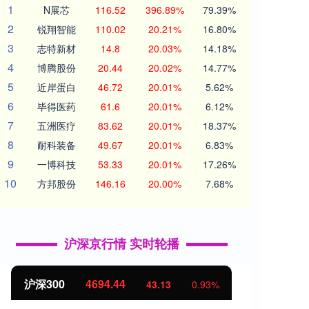
1
N展芯
116.52
396.89%
79.39%
2
锐翔智能
110.02
20.21%
16.80%
3
志特新材
14.8
20.03%
14.18%
4
博腾股份
20.44
20.02%
14.77%
5
近岸蛋白
46.72
20.01%
5.62%
6
毕得医药
61.6
20.01%
6.12%
7
五洲医疗
83.62
20.01%
18.37%
8
耐科装备
49.67
20.01%
6.83%
9
一博科技
53.33
20.01%
17.26%
10
方邦股份
146.16
20.00%
7.68%
沪深京行情 实时轮播
沪深300
4694.44
北证
43.13
0.93%