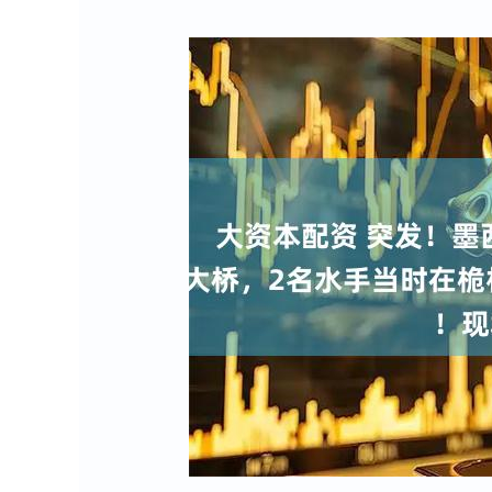
上证指数
3940.04
0
2.13%
39.68
1.02