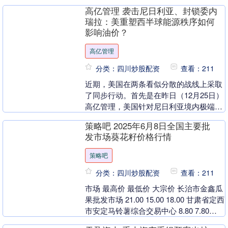
350N·m，百公里加速成绩在7秒....
高亿管理 袭击尼日利亚、封锁委内
瑞拉：美重塑西半球能源秩序如何
影响油价？
高亿管理
分类：四川炒股配资
查看：211
近期，美国在两条看似分散的战线上采取
了同步行动。首先是在昨日（12月25日）
高亿管理，美国针对尼日利亚境内极端组
织发动定点军事打击；其次是12月16日，
策略吧 2025年6月8日全国主要批
美国显著....
发市场葵花籽价格行情
策略吧
分类：四川炒股配资
查看：211
市场 最高价 最低价 大宗价 长治市金鑫瓜
果批发市场 21.00 15.00 18.00 甘肃省定西
市安定马铃薯综合交易中心 8.80 7.80
8.20 全国....