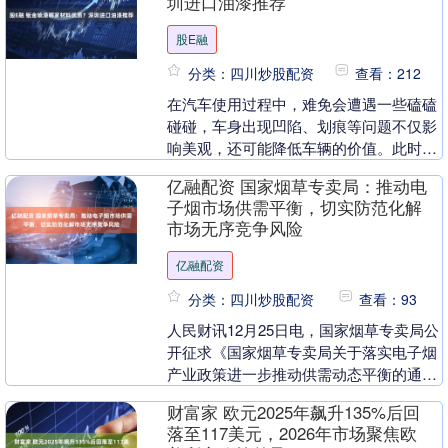
圳进口油漆推荐
股E融
分类：四川炒股配资
查看：212
在汽车使用过程中，难免会遭遇一些磕磕
碰碰，车身出现凹陷、划痕等问题不仅影
响美观，还可能降低车辆的价值。此时，
选择一家专业的汽车钣金喷漆服务公司就
亿融配资 国家烟草专卖局：推动电
显得尤为重要。而....
子烟市场供需平衡，切实防范化解
市场无序竞争风险
亿融配资
分类：四川炒股配资
查看：93
人民财讯12月25日电，国家烟草专卖局公
开征求《国家烟草专卖局关于落实电子烟
产业政策进一步推动供需动态平衡的通知
（征求意见稿）》意见。《征求意见稿》
财富家 欧元2025年飙升135%后回
提出，推动电....
落至117美元，2026年市场聚焦欧