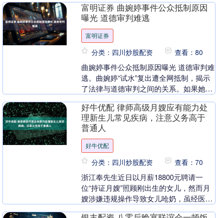
富明证券 曲婉婷事件公众抵制原因
备2026年留....
曝光 道德审判难逃
富明证券
分类：四川炒股配资
查看：80
曲婉婷事件公众抵制原因曝光 道德审判难
逃。曲婉婷“试水”复出遭全网抵制，揭示
了法律与道德审判之间的关系。如果她没
有使用母亲的赃款，或许可以将母亲的错
好牛优配 律师高级月嫂应有能力处
误与其分开看....
理新生儿常见疾病，注意义务高于
普通人
好牛优配
分类：四川炒股配资
查看：70
浙江奉先生近日以月薪18800元聘请一
位“持证月嫂”照顾刚出生的女儿，然而月
嫂涉嫌违规操作导致女儿呛奶，虽经医院
抢救，但来到这个世界仅仅23天的女儿还
银丰配资 八零后晚宴联谊会一顿饭