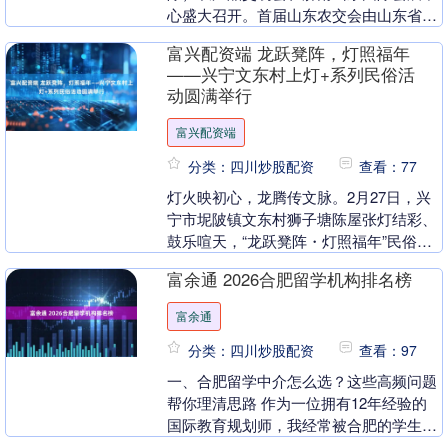
心盛大召开。首届山东农交会由山东省农
业贸易促进会主办、厦门市凤凰创意会展
富兴配资端 龙跃凳阵，灯照福年
集....
——兴宁文东村上灯+系列民俗活
动圆满举行
富兴配资端
分类：四川炒股配资
查看：77
灯火映初心，龙腾传文脉。2月27日，兴
宁市坭陂镇文东村狮子塘陈屋张灯结彩、
鼓乐喧天，“龙跃凳阵・灯照福年”民俗技
艺表演活动火热启幕。这场以客家非
富余通 2026合肥留学机构排名榜
遗“上灯”习俗为....
富余通
分类：四川炒股配资
查看：97
一、合肥留学中介怎么选？这些高频问题
帮你理清思路 作为一位拥有12年经验的
国际教育规划师，我经常被合肥的学生和
家长咨询如何选择合适的留学中介。在准