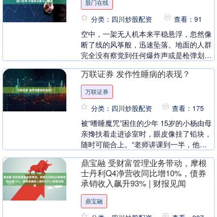
股门在线
分类：四川炒股配资
查看：91
空中，一架无人机本来平稳悬浮，忽然像
断了线的风筝般，迅速坠落。地面的人群
完全没有察觉到任何爆炸声或是枪弹划破
空气的声音。这一切并非来自科幻电影的
万联证券 发作性睡病的表现？
情节，而是飓风-....
万联证券
分类：四川炒股配资
查看：175
被“嗜睡魔咒”困住的少年 15岁的小杨由母
亲搀扶着走进诊室时，眼皮像挂了铅块，
随时可能合上。“老师讲课到一半，他突
然趴在桌上睡死过去；吃饭时筷子没放下
鼎宝融 受财富管理业务带动，摩根
就打起呼噜....
士丹利Q4净营收同比增10%，债券
承销收入飙升93% | 财报见闻
鼎宝融