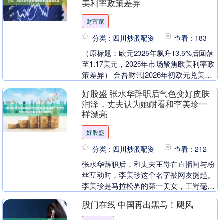
美利率政策差异
财富家
分类：四川炒股配资
查看：183
（原标题：欧元2025年飙升13.5%后回落
至1.17美元，2026年市场聚焦欧美利率政
策差异） 金吾财讯|2026年初欧元兑美元
汇率回落至1.17美元水平，此....
好股盛 张水华辞职后气色变好皮肤
润泽，丈夫认为她耐看和李美珍一
样漂亮
好股盛
分类：四川炒股配资
查看：212
张水华辞职后，和丈夫王岢在直播间与粉
丝互动时，李美珍这个名字被网友提起。
李美珍是马拉松界的第一美女，王岢毫不
掩饰对这位跑圈女神的欣赏，几次插话时
股门在线 中国再出黑马！飓风
都在赞美李美珍的....