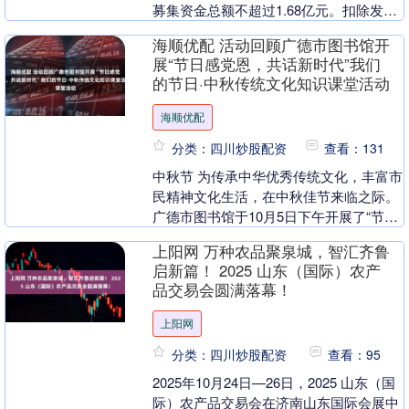
募集资金总额不超过1.68亿元。扣除发行
费用后的募集资金净额将用于半导体设备
海顺优配 活动回顾广德市图书馆开
精密零部....
展“节日感党恩，共话新时代”我们
的节日·中秋传统文化知识课堂活动
海顺优配
分类：四川炒股配资
查看：131
中秋节 为传承中华优秀传统文化，丰富市
民精神文化生活，在中秋佳节来临之际。
广德市图书馆于10月5日下午开展了“节日
感党恩，共话新时代”我们的节日·中秋传
上阳网 万种农品聚泉城，智汇齐鲁
统文化知....
启新篇！ 2025 山东（国际）农产
品交易会圆满落幕！
上阳网
分类：四川炒股配资
查看：95
2025年10月24日—26日，2025 山东（国
际）农产品交易会在济南山东国际会展中