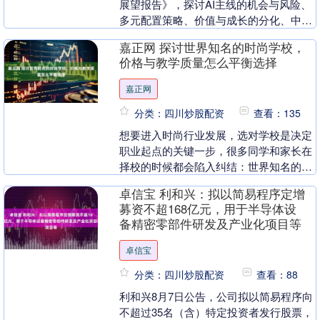
展望报告》，探讨AI主线的机会与风险、
多元配置策略、价值与成长的分化、中国
与全球经济展望等市场热门话题。 今年以
嘉正网 探讨世界知名的时尚学校，
来，中....
价格与教学质量怎么平衡选择
嘉正网
分类：四川炒股配资
查看：135
想要进入时尚行业发展，选对学校是决定
职业起点的关键一步，很多同学和家长在
择校的时候都会陷入纠结：世界知名的时
尚学校怎么选？学费不低，怎么平衡价格
卓信宝 利和兴：拟以简易程序定增
和教学质量？今天....
募资不超168亿元，用于半导体设
备精密零部件研发及产业化项目等
卓信宝
分类：四川炒股配资
查看：88
利和兴8月7日公告，公司拟以简易程序向
不超过35名（含）特定投资者发行股票，