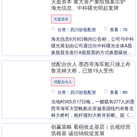
天盈资本 重大资产重组预案出炉
海光信息、中科曙光明起复牌
天盈资本
分类：四川炒股配资
查看：76
海光信息6月9日晚间公告称，公司与中科
曙光筹划由公司通过向中科曙光全体A股
换股股东发行A股股票的方式换股吸收合
并中科曙光并发行A股股票募集配套资
优配合伙人 墨西哥海军船只撞上布
金。公司A股股票....
鲁克林大桥，已致19人受伤
优配合伙人
分类：四川炒股配资
查看：80
当地时间5月17日晚，一艘载有277人的墨
西哥海军大型帆船在穿越美国纽约布鲁克
林大桥时，桅杆撞到大桥并折断。据《纽
约邮报》报道，该事件目前已造成19人受
创赢策略 看税收走基层｜合规经营
伤优配合....
筑根基 诚信纳税促发展