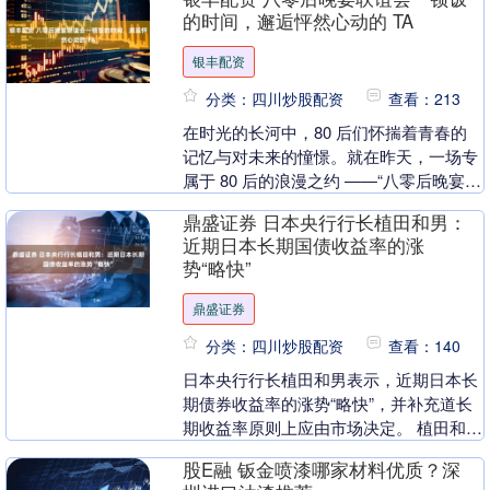
是失去了生....
的时间，邂逅怦然心动的 TA
银丰配资
分类：四川炒股配资
查看：213
在时光的长河中，80 后们怀揣着青春的
记忆与对未来的憧憬。就在昨天，一场专
属于 80 后的浪漫之约 ——“八零后晚宴联
谊会：一顿饭的时间，邂逅怦然心动的
鼎盛证券 日本央行行长植田和男：
TA”....
近期日本长期国债收益率的涨
势“略快”
鼎盛证券
分类：四川炒股配资
查看：140
日本央行行长植田和男表示，近期日本长
期债券收益率的涨势“略快”，并补充道长
期收益率原则上应由市场决定。 植田和男
在国会回答问题时表示，在特殊情况下，
股E融 钣金喷漆哪家材料优质？深
日本央行将灵....