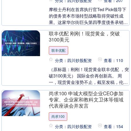
分类：四川炒股配资
查看：207
摩根士丹利在首席执行官Ted Pick领导下
的债务资本市场转型战略取得突破性成
果。这家华尔街巨头第四季度债务承销收
入达7.85亿美元，同比飙升93%，成为同
联丰优配 刚刚！现货黄金，突破
业中....
3100美元
联丰优配
分类：四川炒股配资
查看：110
（原标题：刚刚！现货黄金联丰优配 ，突
破3100美元） 国际金价再创新高。 周
一，现货黄金涨势不止，截至发稿，伦敦
金现突破3100美元/盎司，现报3110.27....
尚求100 申城大模型企业CEO参加
专家、企业家和教科文卫体等领域
代表座谈会并发言
尚求100
分类：四川炒股配资
查看：154