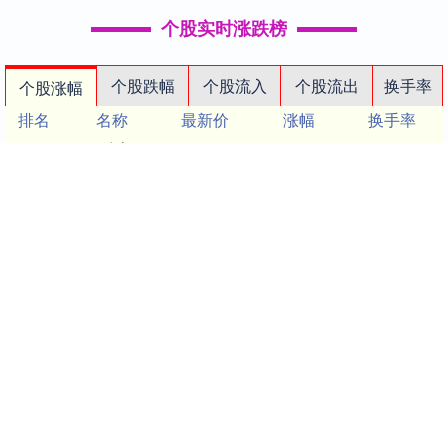
个股实时涨跌榜
个股跌幅
个股流入
个股流出
换手率
个股涨幅
排名
名称
最新价
涨幅
换手率
1
N津富
37.49
114.72%
77.46%
2
威尔高
39.83
20.01%
17.76%
3
锴威特
77.82
20.00%
1.17%
4
科翔股份
64.32
20.00%
12.21%
5
蜀道装备
33.61
19.99%
11.69%
6
中巨芯
27.85
19.99%
32.20%
7
广哈通信
19.03
19.99%
5.84%
8
欣天科技
18.02
19.97%
28.44%
9
飞天诚信
12.56
19.96%
8.49%
10
任子行
7.16
19.93%
31.42%