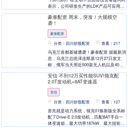
表示，公司研发生产的LDK产品可应用于
航空航天等领域，能够适配5G-A、6G及
豪泰配资 周末，突发！大规模空
未....
袭！
豪泰配资
分类：四川炒股配资
查看：217
乌克兰首都基辅遭袭！豪泰配资 据最新消
息，乌克兰总统泽连斯基12月27日发文
称，俄军当天用近500架无人机以及40枚
导弹袭击了乌克兰。俄军袭击的主要目标
安信 不到12万买性能SUV!领克配
是基辅市....
2.0T发动机+8AT变速器
安信
分类：四川炒股配资
查看：127
首先就是动力系统，领克01焕新版全系标
配了Drive-E 2.0发动机，匹配8AT手自一
体变速箱，最大功率187kW、最大扭矩