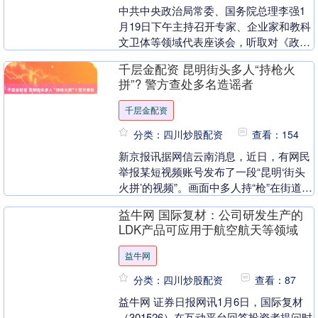
中共中央政治局常委、国务院总理李强1
月19日下午主持召开专家、企业家和教科
文卫体等领域代表座谈会，听取对《政府
工作报告》和《“十五五”规划纲要（草
千层金配资 昆明街头多人“持枪火
案）》两个征求....
拼”? 警方查处多名造谣者
千层金配资
分类：四川炒股配资
查看：154
新京报讯据网信云南消息，近日，有网民
举报某短视频账号发布了一段“昆明‘街头
火拼’的视频”。画面中多人持“枪”在街道、
车边“激战”千层金配资千层金配资，引发
益牛网 国际复材：公司研发生产的
大量关....
LDK产品可应用于航空航天等领域
益牛网
分类：四川炒股配资
查看：87
益牛网 证券日报网讯1月6日，国际复材
（301526）在互动平台回答投资者提问时