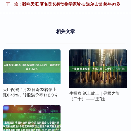
下一篇：
毅鸣天汇 著名灵长类动物学家珍·古道尔去世 终年91岁
相关文章
天臣配资 4月23日寿22转债上
牛操盘 纸上故土｜寻根之旅
涨0.49%，转股溢价率112.9%
（二十）——“王”姓