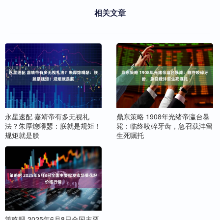
相关文章
永星速配 嘉靖帝有多无视礼
鼎东策略 1908年光绪帝瀛台暴
法？朱厚熜嘚瑟：朕就是规矩！
毙：临终咬碎牙齿，急召载沣留
规矩就是朕
生死嘱托
策略吧 2025年6月8日全国主要