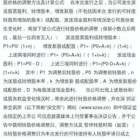
股价格的调整方法及计算公式 在本次发行之后，当公司发生派
送股票股利、转增股本、增发新股（不包括因本次 发行的可转债
转股而增加的股本）或配股、派送现金股利等情况使公司股份发
生变化时， 将按下述公式进行转股价格的调整（保留小数点后两
位，最后一位四舍五入）： 派送股票股利或转增股本：
P1=P0/ (1+n)； 增发新股或配股：P1= (P0+A×k) / (1+k)；
上述两项同时进行：P1= (P0+A×k) / ( 1+n+k)； 派送现金
股利：P1=P0－D； 上述三项同时进行：P1=(P0-D+A×k) /
(1+n+k) 其中：P1 为调整后转股价，P0 为调整前转股价，n
为送股或转增股本率，k 为增发新 股或配股率，A 为增发新股价
或配股价，D 为每股派送现金股利。 当公司出现上述股份和/
或股东权益变化情况时，将依此进行转股价格调整，并在深 圳证
券交易所（以下简称“深交所”）网站（www.szse.cn）和中国证监
会指定的上市公 司信息披露媒体上刊登董事会决议公告，并于公
告中载明转股价格调整日、调整方法及 暂停转股时期（如需）；
当转股价格调整日为本次发行的可转债持有人转股申请日或之