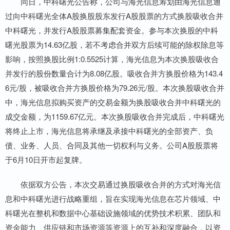
同日，中科曙光公告称，公司与海光信息筹划由海光信息通
过向中科曙光全体A股换股股东发行A股股票的方式换股吸收合并
中科曙光，并发行A股股票募集配套资金。参与本次换股的中科
曙光股票为14.63亿股，若不考虑合并双方后续可能的除权除息等
影响，按照换股比例1:0.5525计算，海光信息为本次换股吸收合
并发行的股份数量合计为8.08亿股。吸收合并方换股价格为143.4
6元/股，被吸收合并方换股价格为79.26元/股。本次换股吸收合并
中，海光信息拟购买资产的交易金额为换股吸收合并中科曙光的
成交金额，为1159.67亿元。本次换股吸收合并完成后，中科曙光
将终止上市，海光信息将承继及承接中科曙光的全部资产、负
债、业务、人员、合同及其他一切权利与义务。公司A股股票将
于6月10日开市起复牌。
依据双方公告，本次交易通过换股吸收合并的方式对海光信
息和中科曙光进行战略重组，旨在实现海光信息在芯片领域、中
科曙光在整机和数据中心基础设施领域的优势技术积累、团队和
资金能力、供应链和市场资源等资源上的互补和深度融合，以资