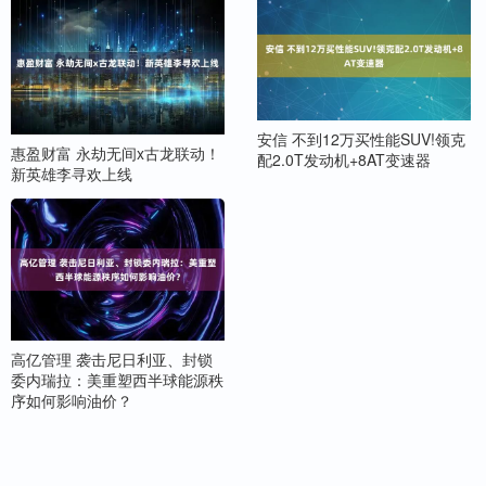
安信 不到12万买性能SUV!领克
惠盈财富 永劫无间x古龙联动！
配2.0T发动机+8AT变速器
新英雄李寻欢上线
高亿管理 袭击尼日利亚、封锁
委内瑞拉：美重塑西半球能源秩
序如何影响油价？