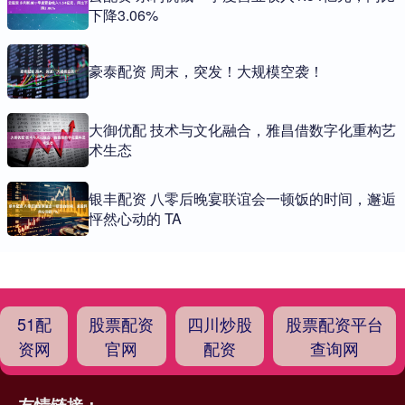
下降3.06%
豪泰配资 周末，突发！大规模空袭！
大御优配 技术与文化融合，雅昌借数字化重构艺
术生态
银丰配资 八零后晚宴联谊会一顿饭的时间，邂逅
怦然心动的 TA
51配
股票配资
四川炒股
股票配资平台
资网
官网
配资
查询网