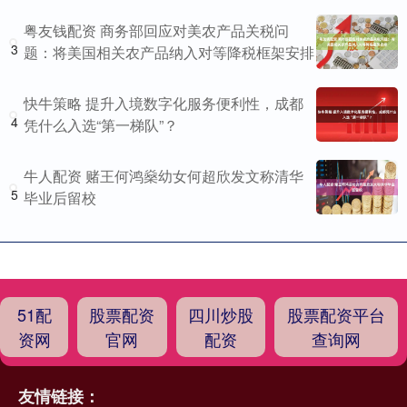
粤友钱配资 商务部回应对美农产品关税问
3
题：将美国相关农产品纳入对等降税框架安排
快牛策略 提升入境数字化服务便利性，成都
4
凭什么入选“第一梯队”？
牛人配资 赌王何鸿燊幼女何超欣发文称清华
5
毕业后留校
51配
股票配资
四川炒股
股票配资平台
资网
官网
配资
查询网
友情链接：