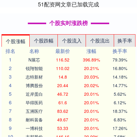
51配资网文章已加载完成
个股实时涨跌榜
个股跌幅
个股流入
个股流出
换手率
个股涨幅
排名
名称
最新价
涨幅
换手率
1
N展芯
116.52
396.89%
79.39%
2
锐翔智能
110.02
20.21%
16.80%
3
志特新材
14.8
20.03%
14.18%
4
博腾股份
20.44
20.02%
14.77%
5
近岸蛋白
46.72
20.01%
5.62%
6
毕得医药
61.6
20.01%
6.12%
7
五洲医疗
83.62
20.01%
18.37%
8
耐科装备
49.67
20.01%
6.83%
9
一博科技
53.33
20.01%
17.26%
10
方邦股份
146.16
20.00%
7.68%